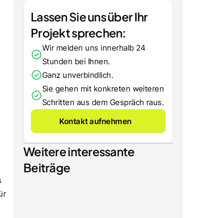
Lassen Sie uns über Ihr 
Projekt sprechen:
Wir melden uns innerhalb 24 
Stunden bei Ihnen.
Ganz unverbindlich.
Sie gehen mit konkreten weiteren 
Schritten aus dem Gespräch raus.
Kontakt aufnehmen
Weitere interessante 
Beiträge
 
r 
SHOPWARE
Shopware 6.7.13 Update: Gastkonten 
umwandeln, neue B2B Components und 