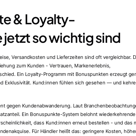
e & Loyalty-
etzt so wichtig sind
se, Versandkosten und Lieferzeiten sind oft vergleichbar. D
ziehung zum Kunden - Vertrauen, Markenerlebnis, 
chied. Ein Loyalty-Programm mit Bonuspunkten erzeugt gen
nd Exklusivität. Kund:innen fühlen sich gesehen — und kehre
ent gegen Kundenabwanderung. Laut Branchenbeobachtung
tzanteil. Ein Bonuspunkte-System belohnt wiederkehrende 
heinlichkeit, dass Kund:innen erneut bestellen - und das m
ndenakquise. Für Händler heißt das: geringere Kosten, höher