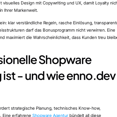
visuelles Design mit Copywriting und UX, damit Loyalty nich
in Ihrer Markenwelt.
n: klar verständliche Regeln, rasche Einlösung, transparent
isstrukturen darf das Bonusprogramm nicht verwirren. Eine 
und maximiert die Wahrscheinlichkeit, dass Kunden treu bleib
ionelle Shopware 
ist - und wie enno.dev 
Ein Loyalty-System ist mehr als ein Plugin - es erfordert strategische Planung, technisches Know-how, 
. Eine erfahrene 
Shopware Agentur
 bündelt all diese 