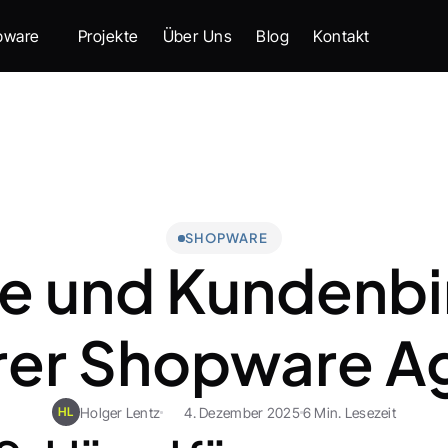
pware
Projekte
Über Uns
Blog
Kontakt
SHOPWARE
e und Kundenbi
hrer Shopware A
Holger Lentz
4. Dezember 2025
6 Min. Lesezeit
HL