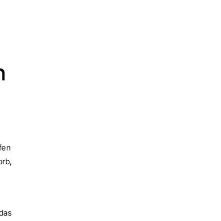
 
en 
rb, 
das 