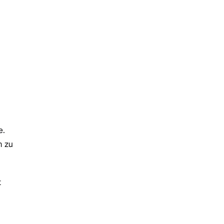
. 
 zu 
 