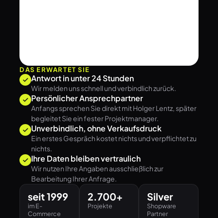
DAS ERWARTET SIE
Antwort in unter 24 Stunden
Wir melden uns schnell und verbindlich zurück.
Persönlicher Ansprechpartner
Anfangs sprechen Sie direkt mit Holger Lentz, später
begleitet Sie ein fester Projektmanager.
Unverbindlich, ohne Verkaufsdruck
Ein erstes Gespräch kostet nichts und verpflichtet zu
nichts.
Ihre Daten bleiben vertraulich
Wir nutzen Ihre Angaben ausschließlich zur
Bearbeitung Ihrer Anfrage.
seit 1999
2.700+
Silver
im E-
Projekte
Shopware
Commerce
Partner