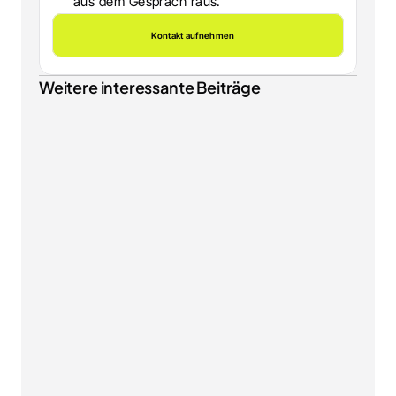
aus dem Gespräch raus.
Kontakt aufnehmen
Weitere interessante Beiträge
SHOPWARE
Shopware 6.7.13 Update: Gastkonten umwandeln, 
neue B2B Components und besseres SEO
NEWS & INSIGHTS
EU-Verpackungsverordnung PPWR: Was ab dem 12. 
August 2026 für Ihren Onlineshop gilt
SHOPWARE
Shopware Mobile Optimierung: So machen Sie 
Ihren Shop fit für 70 % Smartphone-Traffic
NEWS & INSIGHTS
KI-Kennzeichnungspflicht ab 2. August 2026: Was 