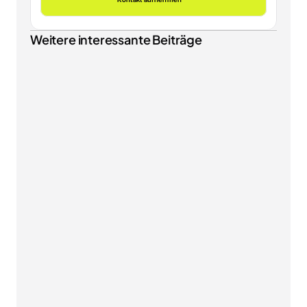
Weitere interessante Beiträge
SHOPWARE
Shopware 6.7.13 Update: Gastkonten umwandeln, 
neue B2B Components und besseres SEO
NEWS & INSIGHTS
EU-Verpackungsverordnung PPWR: Was ab dem 12. 
August 2026 für Ihren Onlineshop gilt
SHOPWARE
Shopware Mobile Optimierung: So machen Sie 
Ihren Shop fit für 70 % Smartphone-Traffic
NEWS & INSIGHTS
KI-Kennzeichnungspflicht ab 2. August 2026: Was 
der AI Act für Ihren Shopware-Shop bedeutet