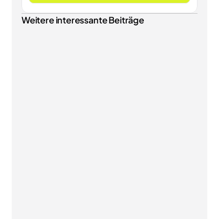
Weitere interessante Beiträge
NEWS & INSIGHTS
EU-Verpackungsverordnung PPWR: Was ab dem 12. 
August 2026 für Ihren Onlineshop gilt
SHOPWARE
Shopware Mobile Optimierung: So machen Sie 
Ihren Shop fit für 70 % Smartphone-Traffic
NEWS & INSIGHTS
KI-Kennzeichnungspflicht ab 2. August 2026: Was 
der AI Act für Ihren Shopware-Shop bedeutet
MARKETING & WACHSTUM
Shopware Server-side Tracking: Verlässliche Daten 
trotz Ad-Blockern und Cookie-Verlust