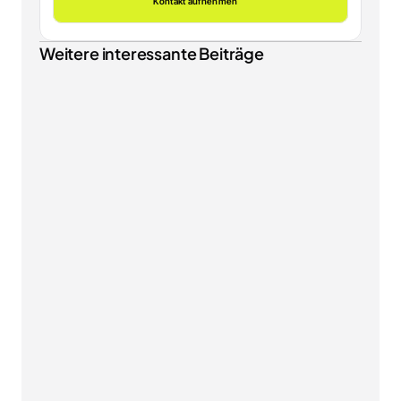
Kontakt aufnehmen
Weitere interessante Beiträge
NEWS & INSIGHTS
EU-Verpackungsverordnung PPWR: Was ab dem 12. 
August 2026 für Ihren Onlineshop gilt
SHOPWARE
Shopware Mobile Optimierung: So machen Sie 
Ihren Shop fit für 70 % Smartphone-Traffic
NEWS & INSIGHTS
KI-Kennzeichnungspflicht ab 2. August 2026: Was 
der AI Act für Ihren Shopware-Shop bedeutet
MARKETING & WACHSTUM
Shopware Server-side Tracking: Verlässliche Daten 
trotz Ad-Blockern und Cookie-Verlust