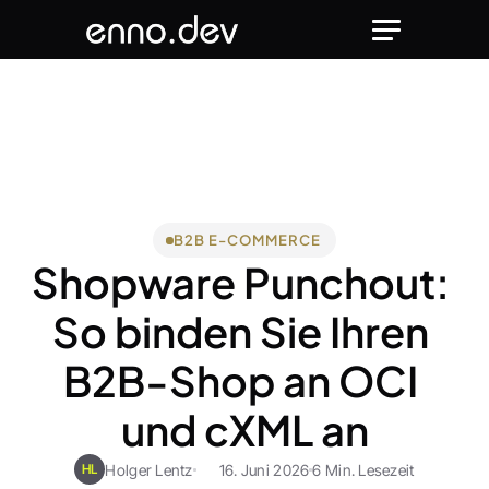
B2B E-COMMERCE
Shopware Punchout: 
So binden Sie Ihren 
B2B-Shop an OCI 
und cXML an
Holger Lentz
16. Juni 2026
6 Min. Lesezeit
HL