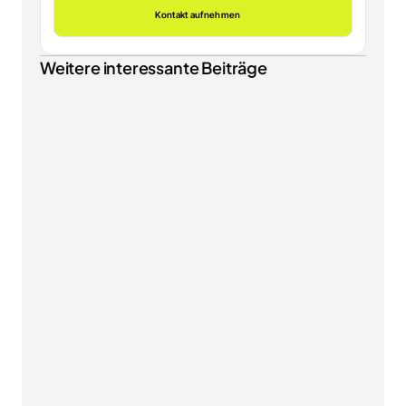
Kontakt aufnehmen
Weitere interessante Beiträge
SHOPWARE
Shopware 6.7.13 Update: Gastkonten umwandeln, 
neue B2B Components und besseres SEO
NEWS & INSIGHTS
EU-Verpackungsverordnung PPWR: Was ab dem 12. 
August 2026 für Ihren Onlineshop gilt
SHOPWARE
Shopware Mobile Optimierung: So machen Sie 
Ihren Shop fit für 70 % Smartphone-Traffic
NEWS & INSIGHTS
KI-Kennzeichnungspflicht ab 2. August 2026: Was 
der AI Act für Ihren Shopware-Shop bedeutet