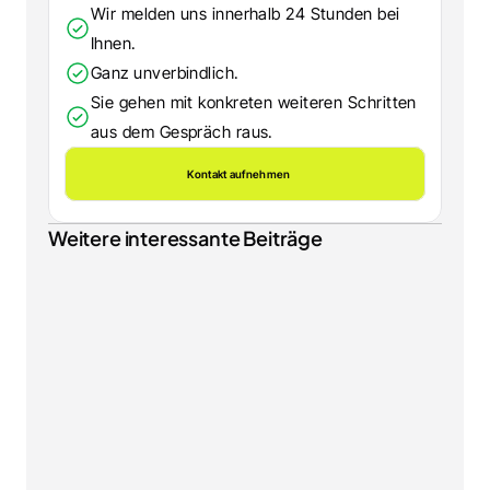
Wir melden uns innerhalb 24 Stunden bei 
Ihnen.
Ganz unverbindlich.
Sie gehen mit konkreten weiteren Schritten 
aus dem Gespräch raus.
Kontakt aufnehmen
Weitere interessante Beiträge
NEWS & INSIGHTS
Wero im Onlinehandel: Was Amazons neuer 
Bezahldienst für Ihren Shopware-Shop bedeutet
SHOPWARE
Shopware 6.7.13 Update: Gastkonten umwandeln, 
neue B2B Components und besseres SEO