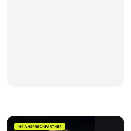
SHOPWARE
Shopware Produktbewertungen: Wie 
Kundenstimmen Conversion und Sichtbarkeit Ihres 
Shops steigern
MARKETING & WACHSTUM
TikTok Shop mit Shopware: So erschließen Sie 
Social Commerce als neuen Verkaufskanal
MARKETING & WACHSTUM
Shopware Kundenbindung: Mit Loyalty-
Programmen zu mehr Stammkunden und 
Wiederkäufen
IHR ANSPRECHPARTNER