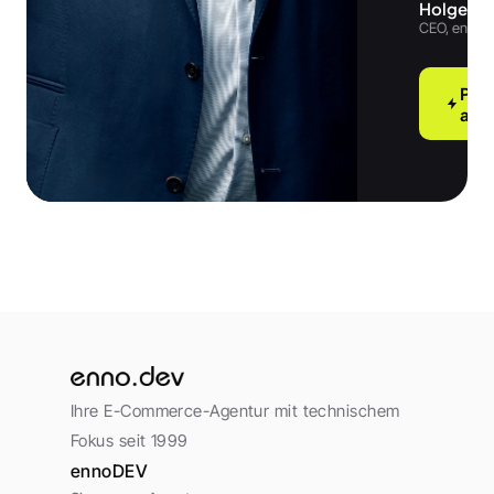
Holger L
CEO, enno.
Proj
anf
Ihre E-Commerce-Agentur mit technischem 
Fokus seit 1999
ennoDEV