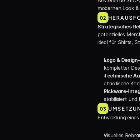
Bestehende SEO-W
modernen Look & F
HERAUSF
02
Strategisches Re
potenzielles Merch
ideal für Shirts, S
Logo & Design
kompletter Des
Technische Au
chaotische Kon
Pickware-Integ
stabilisiert und
UMSETZUN
03
Entwicklung eines
Visuelles Rebr