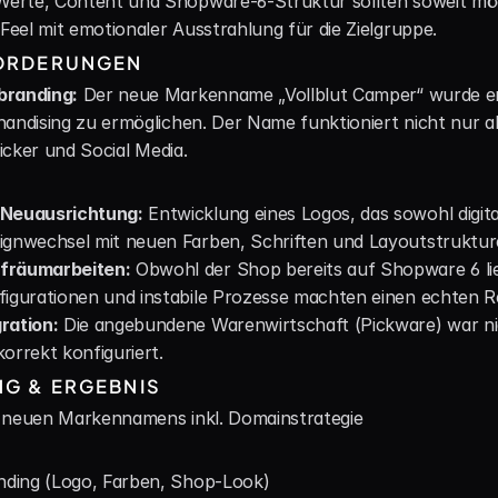
erte, Content und Shopware-6-Struktur sollten soweit mög
eel mit emotionaler Ausstrahlung für die Zielgruppe.
ORDERUNGEN
branding:
 Der neue Markenname „Vollblut Camper“ wurde ent
andising zu ermöglichen. Der Name funktioniert nicht nur al
ticker und Social Media.
-Neuausrichtung:
 Entwicklung eines Logos, das sowohl digita
ignwechsel mit neuen Farben, Schriften und Layoutstruktur
fräumarbeiten:
 Obwohl der Shop bereits auf Shopware 6 lie
figurationen und instabile Prozesse machten einen echten 
ration:
 Die angebundene Warenwirtschaft (Pickware) war ni
 korrekt konfiguriert.
G & ERGEBNIS
 neuen Markennamens inkl. Domainstrategie
anding (Logo, Farben, Shop-Look)