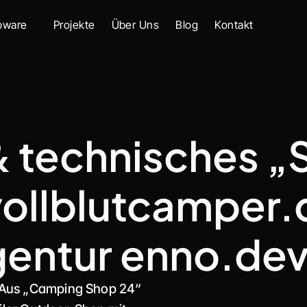
pware
Projekte
Über Uns
Blog
Kontakt
& technisches 
ollblutcamper.d
entur enno.de
Aus „Camping Shop 24“ 