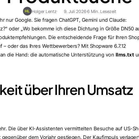
Holger Lentz
9. Juli 2026
6 Min. Lesezeit
HL
hr nur Google. Sie fragen ChatGPT, Gemini und Claude: 
tz?“ oder „Wo bekomme ich diese Dichtung in Größe DN50 au
oduktempfehlungen. Die entscheidende Frage für Ihren Shop
uf – oder das Ihres Wettbewerbers? Mit Shopware 6.7.12 
an die Hand: die automatische Unterstützung von 
llms.txt
eit über Ihren Umsatz 
ehr. Die über KI-Assistenten vermittelten Besuche auf US-Sh
 gegenüber dem Vorjahr gestiegen. Der Kaufimpuls verlagert