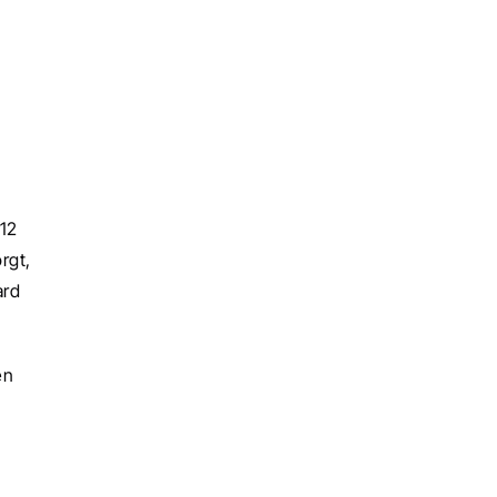
12 
gt, 
rd 
n 