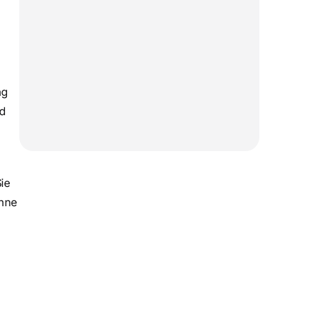
SHOPWARE
Shopware Lasttest: So machen Sie Ihren 
Onlineshop jetzt fit für die Peak Season 
2026
 
SHOPWARE
g 
Digitaler Produktpass für Shopware: So 
d 
bereiten Sie Ihren Shop auf die EU-Pflicht 
ab 2027 vor
ie 
hne 