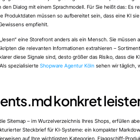
 den Dialog mit einem Sprachmodell. Für Sie heißt das: Es rei
re Produktdaten müssen so aufbereitet sein, dass eine KI sie 
 Gewissens empfiehlt.
„lesen“ eine Storefront anders als ein Mensch. Sie müssen a
pten die relevanten Informationen extrahieren – Sortiment,
rer diese Signale sind, desto größer das Risiko, dass die KI 
ls spezialisierte 
Shopware Agentur Köln
 sehen wir täglich, w
gents.md konkret leiste
die Sitemap – im Wurzelverzeichnis Ihres Shops, erfüllen aber
trukturierter Steckbrief für KI-Systeme: ein kompakter Markdo
erweisen auf Ihre wichtigsten Kategorien, Flaggschiff-Produk