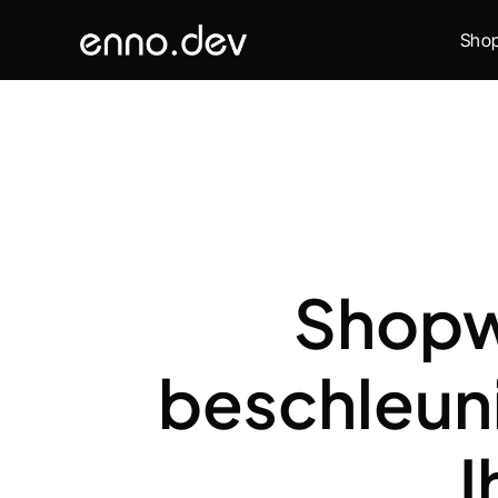
Sho
Shopwa
beschleuni
I