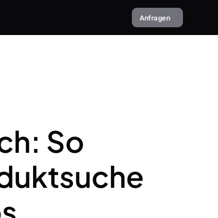
Anfragen
h: So 
duktsuche 
ps