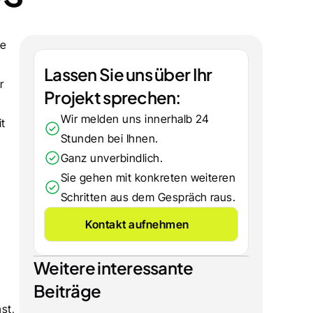
e 
Lassen Sie uns über Ihr 
 
Projekt sprechen:
Wir melden uns innerhalb 24 
 sehen wir täglich, wie viel Umsatz in einer sauber konfigurierten Suche mit 
Stunden bei Ihnen.
Ganz unverbindlich.
Sie gehen mit konkreten weiteren 
Schritten aus dem Gespräch raus.
Kontakt aufnehmen
Weitere interessante 
Beiträge
t, 